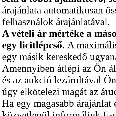
árajánlata automatikusan ös
felhasználok árajánlatával.
A vételi ár mértéke a más
egy licitlépcső.
A maximális
egy másik kereskedő ugyanak
Amennyiben átlépi az Ön álta
és az aukció lezárultával Ön
úgy elkötelezi magát az áru
Ha egy magasabb árajánlat é
közvetlenül informáljuk E-