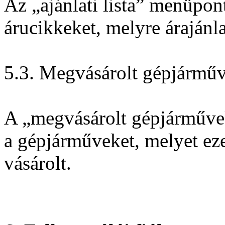
Az „ajánlati lista” menüpont
árucikkeket, melyre árajánlat
5.3. Megvásárolt gépjármű
A „megvásárolt gépjárművek
a gépjárműveket, melyet eze
vásárolt.