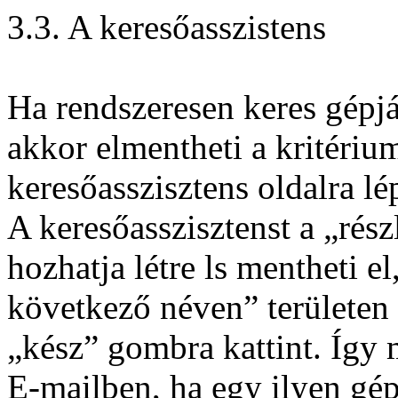
3.3. A keresőasszistens
Ha rendszeresen keres gépj
akkor elmentheti a kritériu
keresőasszisztens oldalra lé
A keresőasszisztenst a „rész
hozhatja létre ls mentheti e
következő néven” területen
„kész” gombra kattint. Így 
E-mailben, ha egy ilyen gé