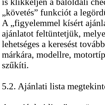
is klikkeljen a baloldali ch
„követés” funkciót a legördü
A „figyelemmel kísért ajánla
ajánlatot feltüntetjük, mely
lehetséges a keresést tovább
márkára, modellre, motortíp
szűkíti.
5.2. Ajánlati lista megtekint