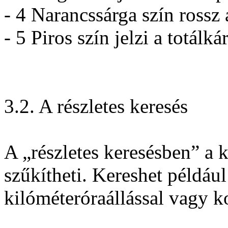
- 4 Narancssárga szín rossz 
- 5 Piros szín jelzi a totálká
3.2. A részletes keresés
A „részletes keresésben” a 
szűkítheti. Kereshet példá
kilóméteróraállással vagy ko