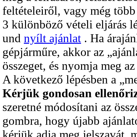
feltételeiről, vagy még több
3 különböző vételi eljárás l
und
nyílt ajánlat
. Ha áraján
gépjárműre, akkor az „aján
összeget, és nyomja meg az 
A következő lépésben a „meg
Kérjük gondosan ellenőriz
szeretné módosítani az össze
gombra, hogy újabb ajánlat
kérjük adja meg jelszavát,