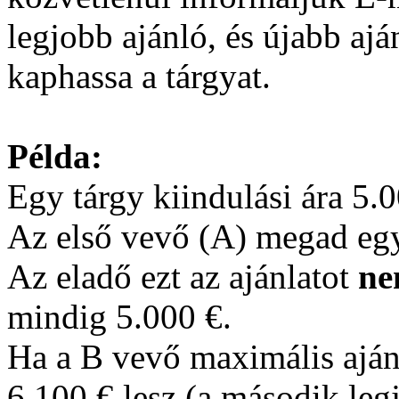
legjobb ajánló, és újabb ajá
kaphassa a tárgyat.
Példa:
Egy tárgy kiindulási ára 5.0
Az első vevő (A) megad egy
Az eladő ezt az ajánlatot
n
mindig 5.000 €.
Ha a B vevő maximális ajánl
6.100 € lesz (a második leg