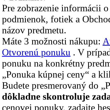
Pre zobrazenie informácii 
podmienok, fotiek a Obcho
názov predmetu.
Máte 3 možnosti nákupu:
A
Otvorenú ponuku
. V prípa
ponuku na konkrétny predme
„Ponuka kúpnej ceny“ a kli
Budete presmerovaný do „
dôkladne skontroluje za
cenovej ponuky, zadajte hes